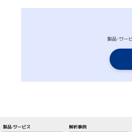
製品･サー
製品‧サービス
解析事例