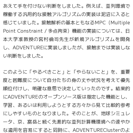
あえて手を付けない判断をしました。例えば、並列環境で
稼働する汎用的な接触アルゴリズムの実装は泥沼に入ると
感じていました。接触解析の基本ともなるMPC（Multiple
Point Constraint / 多点拘束）機能の実装については、日
本大学准教授の宮村倫司先生が新規アルゴリズムを開発
し、ADVENTUREに実装しましたが、接触までは実装しな
い判断をしました。
このように「やるべきこと」と「やらないこと」を、重要
度と困難度について自分たちの身の丈や状況を考えて優先
順位付けし、明確な意思で決定していったのです。結果的
にADVENTUREのオープンソース版は限定した機能とし、
学習、あるいは利用しようとする方々から見て比較的参考
にしやすいものとなりました。そのことが、地球シミュレ
ータ、京、富岳と続く先進的な並列計算機環境への速やか
な適用を容易にすると同時に、ADVENTUREClusterのよ