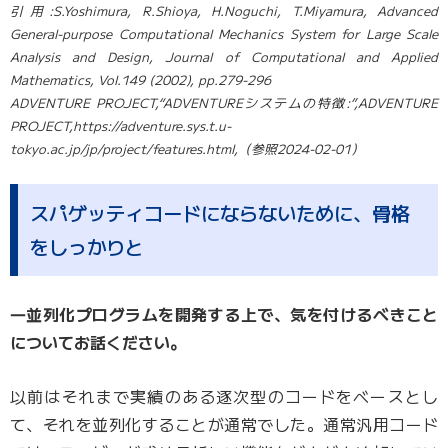
引用:S.Yoshimura, R.Shioya, H.Noguchi, T.Miyamura, Advanced
General-purpose Computational Mechanics System for Large Scale
Analysis and Design, Journal of Computational and Applied
Mathematics, Vol.149 (2002), pp.279-296
ADVENTURE PROJECT,“ADVENTUREシステムの特徴:”,ADVENTURE
PROJECT,https://adventure.sys.t.u-
tokyo.ac.jp/jp/project/features.html,（参照2024-02-01）
スパゲッティコードにならないために、骨格
をしっかりと
―並列化プログラムを開発する上で、気を付けるべきこと
についてお話ください。
以前はそれまで実績のある逐次型のコードをベースとし
て、それを並列化することが通常でした。通常汎用コード